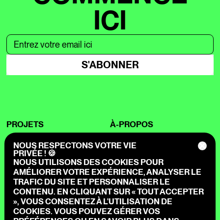
ICI
S'ABONNER
PROJETS
À-PROPOS
PLANIFIER UN APPEL
NOUS RESPECTONS VOTRE VIE
SERVICES
FESTIVAL MURAL
PRIVÉE ! 🍪
NOUS UTILISONS DES COOKIES POUR
PLACEMAKING
INFO@LNDMRK.COM
AMÉLIORER VOTRE EXPÉRIENCE, ANALYSER LE
EXPERIENCE
INSTAGRAM
TRAFIC DU SITE ET PERSONNALISER LE
ARTISTES
TIKTOK
CONTENU. EN CLIQUANT SUR « TOUT ACCEPTER
FACEBOOK
», VOUS CONSENTEZ À L'UTILISATION DE
LINKEDIN
COOKIES. VOUS POUVEZ GÉRER VOS